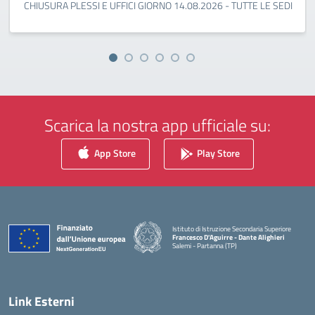
CHIUSURA PLESSI E UFFICI GIORNO 14.08.2026 - TUTTE LE SEDI
Scarica la nostra app ufficiale su:
App Store
Play Store
Istituto di Istruzione Secondaria Superiore
Francesco D'Aguirre - Dante Alighieri
Salemi - Partanna (TP)
— Visita la pagina iniziale della scuola
Link Esterni