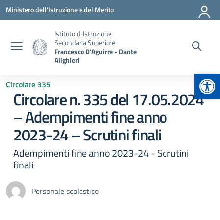
Vai ai contenuti
Vai al menu di navigazione
Vai al footer
Ministero dell'Istruzione e del Merito
Istituto di Istruzione
Secondaria Superiore
Francesco D'Aguirre - Dante
Alighieri
Apr
Circolare 335
Circolare n. 335 del 17.05.2024
– Adempimenti fine anno
2023-24 – Scrutini finali
Adempimenti fine anno 2023-24 - Scrutini
finali
Personale scolastico