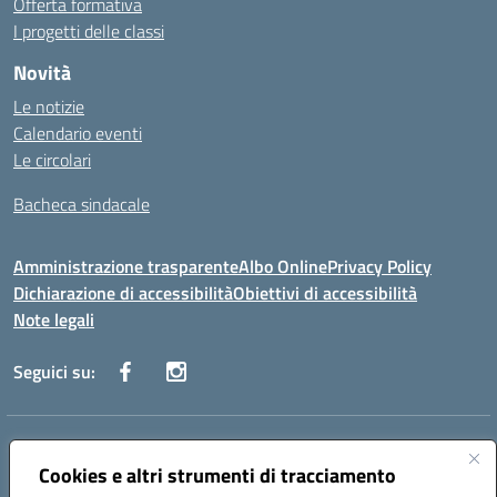
Offerta formativa
I progetti delle classi
Novità
Le notizie
Calendario eventi
Le circolari
Bacheca sindacale
Amministrazione trasparente
Albo Online
Privacy Policy
Dichiarazione di accessibilità
Obiettivi di accessibilità
Note legali
Seguici su:
Indirizzo:
Via San Leonardo - 91018 Salemi
Centralino:
Cookies e altri strumenti di tracciamento
0924 534873 Salemi - 0924534879 Partanna
Email:
tpis002005@istruzione.it