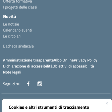
Offerta formativa
I progetti delle classi
Novità
Le notizie
Calendario eventi
Le circolari
Bacheca sindacale
Amministrazione trasparente
Albo Online
Privacy Policy
Dichiarazione di accessibilità
Obiettivi di accessibilità
Note legali
Seguici su:
Indirizzo:
Via San Leonardo - 91018 Salemi
Centralino:
Cookies e altri strumenti di tracciamento
0924 534873 Salemi - 0924534879 Partanna
Email:
tpis002005@istruzione.it