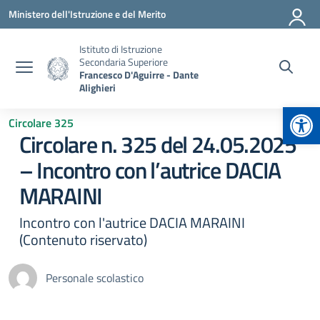
Vai ai contenuti
Vai al menu di navigazione
Vai al footer
Ministero dell'Istruzione e del Merito
Istituto di Istruzione
Secondaria Superiore
Francesco D'Aguirre - Dante
Alighieri
Apr
Circolare 325
Circolare n. 325 del 24.05.2025
– Incontro con l’autrice DACIA
MARAINI
Incontro con l'autrice DACIA MARAINI
(Contenuto riservato)
Personale scolastico