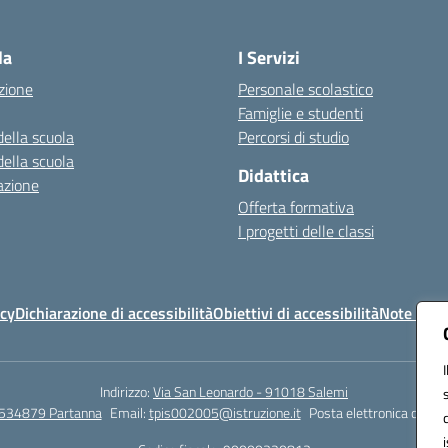
Visita la pagina iniziale della scuola
la
I Servizi
zione
Personale scolastico
Famiglie e studenti
della scuola
Percorsi di studio
della scuola
Didattica
azione
Offerta formativa
I progetti delle classi
icy
Dichiarazione di accessibilità
Obiettivi di accessibilità
Note legal
Indirizzo:
Via San Leonardo - 91018 Salemi
534879 Partanna
Email:
tpis002005@istruzione.it
Posta elettronica certif