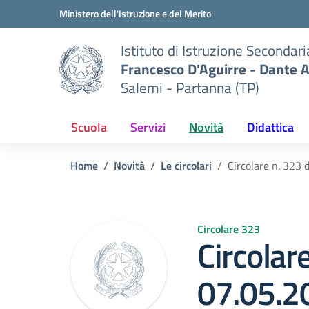
Vai ai contenuti
Vai al menu di navigazione
Vai al footer
Ministero dell'Istruzione e del Merito
Istituto di Istruzione Secondar
Francesco D'Aguirre - Dante A
Salemi - Partanna (TP)
Scuola
Servizi
Novità
Didattica
Home
Novità
Le circolari
Circolare n. 323
Circolare 323
Circolar
07.05.2