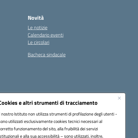
Novità
Le notizie
Calendario eventi
Le circolari
Bacheca sindacale
i
Seguici su:
Cookies e altri strumenti di tracciamento
Il nostro Istituto non utilizza strumenti di profilazione degli utenti -
sono utilizzati esclusivamente cookies tecnici necessari al
icata (PEC):
tpis002005@pec.istruzione.it
corretto funzionamento del sito, alla fruibilità dei servizi
istituzionali e alla sua accessibilità – sono utilizzati, inoltre,