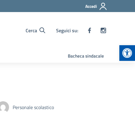
Accedi
Cerca
Seguici su:
Apr
Bacheca sindacale
Personale scolastico