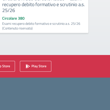
recupero debito formativo e scrutinio a.s.
Dispo
25/26
Circo
Circola
Circolare 380
eccede
Esami recupero debito formativo e scrutinio a.s. 25/26
(Contenuto riservato)
 Store
Play Store