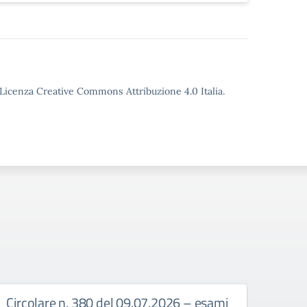
o Licenza Creative Commons Attribuzione 4.0 Italia.
Circolare n. 380 del 09.07.2026 – esami
Circ