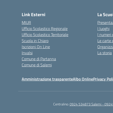
— 
Link Esterni
La Scuo
MIUR
Presenta
Ufficio Scolastico Regionale
I luoghi
Ufficio Scolastico Territoriale
I numeri 
Scuola in Chiaro
Le carte 
Iscrizioni On Line
Organizz
Invalsi
La storia
Comune di Partanna
Comune di Salemi
Amministrazione trasparente
Albo Online
Privacy Pol
Centralino:
0924 534873 Salemi - 0924