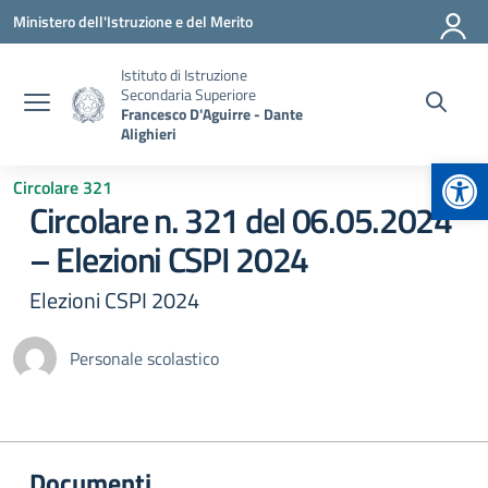
Vai ai contenuti
Vai al menu di navigazione
Vai al footer
Ministero dell'Istruzione e del Merito
Istituto di Istruzione
Secondaria Superiore
Francesco D'Aguirre - Dante
Alighieri
Apr
Circolare 321
Circolare n. 321 del 06.05.2024
– Elezioni CSPI 2024
Elezioni CSPI 2024
Personale scolastico
Documenti