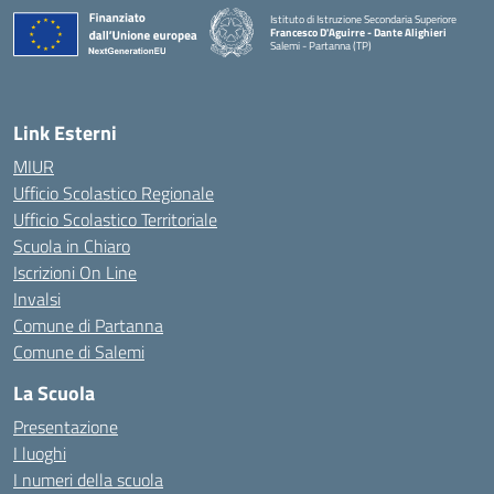
Istituto di Istruzione Secondaria Superiore
Francesco D'Aguirre - Dante Alighieri
Salemi - Partanna (TP)
— Visita la pagina iniziale della scuola
Link Esterni
MIUR
Ufficio Scolastico Regionale
Ufficio Scolastico Territoriale
Scuola in Chiaro
Iscrizioni On Line
Invalsi
Comune di Partanna
Comune di Salemi
La Scuola
Presentazione
I luoghi
I numeri della scuola