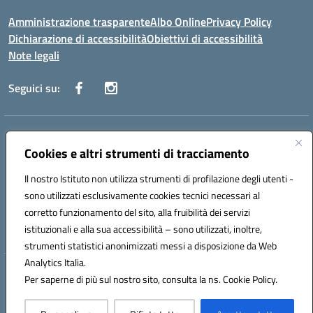
Amministrazione trasparente
Albo Online
Privacy Policy
Dichiarazione di accessibilità
Obiettivi di accessibilità
Note legali
Seguici su:
Indirizzo:
Via San Leonardo - 91018 Salemi
Centralino:
Cookies e altri strumenti di tracciamento
0924 534873 Salemi - 0924534879 Partanna
Email:
tpis002005@istruzione.it
Il nostro Istituto non utilizza strumenti di profilazione degli utenti -
Posta elettronica certificata (PEC):
tpis002005@pec.istruzione.it
sono utilizzati esclusivamente cookies tecnici necessari al
Codice fiscale: 90000320813
corretto funzionamento del sito, alla fruibilità dei servizi
Codice meccanografico:
TPIS002005
istituzionali e alla sua accessibilità – sono utilizzati, inoltre,
strumenti statistici anonimizzati messi a disposizione da Web
Analytics Italia.
Hosting & Powered by 3D Solution S.r.l.
Per saperne di più sul nostro sito, consulta la ns. Cookie Policy.
Concept & Design by Designers Italia