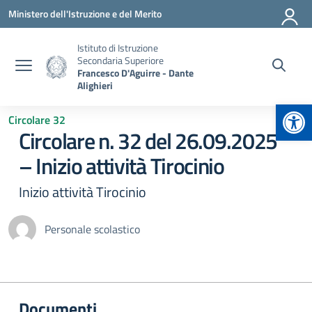
Vai ai contenuti
Vai al menu di navigazione
Vai al footer
Ministero dell'Istruzione e del Merito
Istituto di Istruzione
Secondaria Superiore
Francesco D'Aguirre - Dante
Alighieri
Apr
Circolare 32
Circolare n. 32 del 26.09.2025
– Inizio attività Tirocinio
Inizio attività Tirocinio
Personale scolastico
Documenti