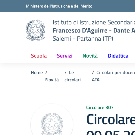
Vai ai contenuti
Vai al menu di navigazione
Vai al footer
Ministero dell'Istruzione e del Merito
Istituto di Istruzione Secondar
Francesco D'Aguirre - Dante A
Salemi - Partanna (TP)
Scuola
Servizi
Novità
Didattica
Home
Le
Circolari per doce
Novità
circolari
ATA
Circolare 307
Circolar