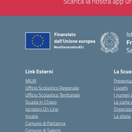
Scarica la nostra app uff
Is
Fr
Sa
— 
Link Esterni
La Scuo
MIUR
Presenta
Ufficio Scolastico Regionale
I luoghi
Ufficio Scolastico Territoriale
I numeri 
Scuola in Chiaro
Le carte 
Iscrizioni On Line
Organizz
Invalsi
La storia
Comune di Partanna
Comune di Salemi