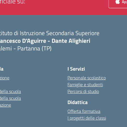
iciale su:
App
tituto di Istruzione Secondaria Superiore
ancesco D'Aguirre - Dante Alighieri
lemi - Partanna (TP)
Visita la pagina iniziale della scuola
la
I Servizi
zione
Personale scolastico
Famiglie e studenti
della scuola
Percorsi di studio
della scuola
Didattica
azione
Offerta formativa
I progetti delle classi