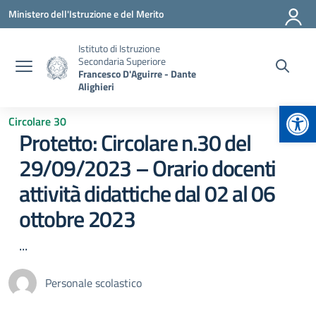
Vai ai contenuti
Vai al menu di navigazione
Vai al footer
Ministero dell'Istruzione e del Merito
Istituto di Istruzione
Secondaria Superiore
Francesco D'Aguirre - Dante
Alighieri
Apr
Circolare 30
Protetto: Circolare n.30 del
29/09/2023 – Orario docenti
attività didattiche dal 02 al 06
ottobre 2023
...
Personale scolastico