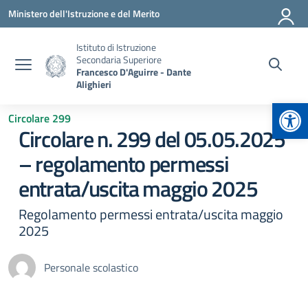
Vai ai contenuti
Vai al menu di navigazione
Vai al footer
Ministero dell'Istruzione e del Merito
Istituto di Istruzione
Secondaria Superiore
Francesco D'Aguirre - Dante
Alighieri
Apr
Circolare 299
Circolare n. 299 del 05.05.2025
– regolamento permessi
entrata/uscita maggio 2025
Regolamento permessi entrata/uscita maggio
2025
Personale scolastico