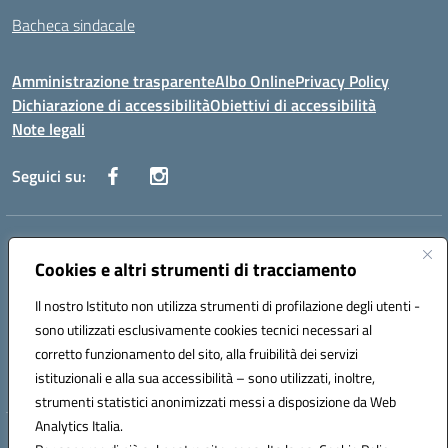
Bacheca sindacale
Amministrazione trasparente
Albo Online
Privacy Policy
Dichiarazione di accessibilità
Obiettivi di accessibilità
Note legali
Seguici su:
Indirizzo:
Via San Leonardo - 91018 Salemi
Centralino:
Cookies e altri strumenti di tracciamento
0924 534873 Salemi - 0924534879 Partanna
Email:
tpis002005@istruzione.it
Il nostro Istituto non utilizza strumenti di profilazione degli utenti -
Posta elettronica certificata (PEC):
tpis002005@pec.istruzione.it
sono utilizzati esclusivamente cookies tecnici necessari al
Codice fiscale: 90000320813
corretto funzionamento del sito, alla fruibilità dei servizi
Codice meccanografico:
TPIS002005
istituzionali e alla sua accessibilità – sono utilizzati, inoltre,
strumenti statistici anonimizzati messi a disposizione da Web
Analytics Italia.
Hosting & Powered by 3D Solution S.r.l.