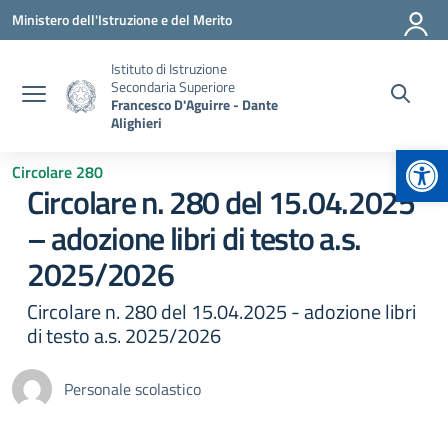
Vai ai contenuti
Vai al menu di navigazione
Vai al footer
Ministero dell'Istruzione e del Merito
Istituto di Istruzione
Secondaria Superiore
Francesco D'Aguirre - Dante
Alighieri
Apr
Circolare 280
Circolare n. 280 del 15.04.2025
– adozione libri di testo a.s.
2025/2026
Circolare n. 280 del 15.04.2025 - adozione libri
di testo a.s. 2025/2026
Personale scolastico