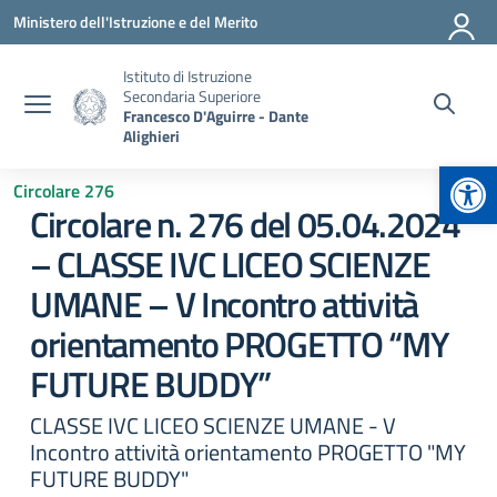
Vai ai contenuti
Vai al menu di navigazione
Vai al footer
Ministero dell'Istruzione e del Merito
Istituto di Istruzione
Secondaria Superiore
Francesco D'Aguirre - Dante
Alighieri
Apr
Circolare 276
Circolare n. 276 del 05.04.2024
– CLASSE IVC LICEO SCIENZE
UMANE – V Incontro attività
orientamento PROGETTO “MY
FUTURE BUDDY”
CLASSE IVC LICEO SCIENZE UMANE - V
Incontro attività orientamento PROGETTO "MY
FUTURE BUDDY"