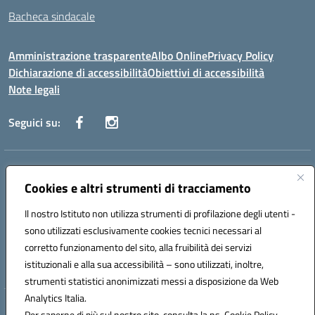
Bacheca sindacale
Amministrazione trasparente
Albo Online
Privacy Policy
Dichiarazione di accessibilità
Obiettivi di accessibilità
Note legali
Seguici su:
Indirizzo:
Via San Leonardo - 91018 Salemi
Centralino:
Cookies e altri strumenti di tracciamento
0924 534873 Salemi - 0924534879 Partanna
Email:
tpis002005@istruzione.it
Il nostro Istituto non utilizza strumenti di profilazione degli utenti -
Posta elettronica certificata (PEC):
tpis002005@pec.istruzione.it
sono utilizzati esclusivamente cookies tecnici necessari al
Codice fiscale: 90000320813
corretto funzionamento del sito, alla fruibilità dei servizi
Codice meccanografico:
TPIS002005
istituzionali e alla sua accessibilità – sono utilizzati, inoltre,
strumenti statistici anonimizzati messi a disposizione da Web
Analytics Italia.
Hosting & Powered by 3D Solution S.r.l.
Per saperne di più sul nostro sito, consulta la ns. Cookie Policy.