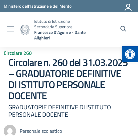
Vai ai contenuti
Vai al menu di navigazione
Vai al footer
Ministero dell'Istruzione e del Merito
Istituto di Istruzione
Secondaria Superiore
Francesco D'Aguirre - Dante
Alighieri
Apr
Circolare 260
Circolare n. 260 del 31.03.2025
– GRADUATORIE DEFINITIVE
DI ISTITUTO PERSONALE
DOCENTE
GRADUATORIE DEFINITIVE DI ISTITUTO
PERSONALE DOCENTE
Personale scolastico