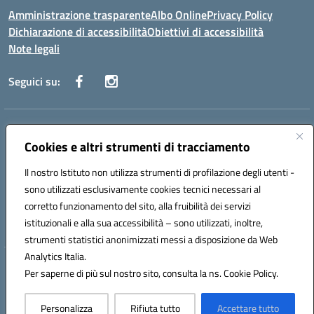
Amministrazione trasparente
Albo Online
Privacy Policy
Dichiarazione di accessibilità
Obiettivi di accessibilità
Note legali
Seguici su:
Indirizzo:
Via San Leonardo - 91018 Salemi
Centralino:
Cookies e altri strumenti di tracciamento
0924 534873 Salemi - 0924534879 Partanna
Email:
tpis002005@istruzione.it
Il nostro Istituto non utilizza strumenti di profilazione degli utenti -
Posta elettronica certificata (PEC):
tpis002005@pec.istruzione.it
sono utilizzati esclusivamente cookies tecnici necessari al
Codice fiscale: 90000320813
corretto funzionamento del sito, alla fruibilità dei servizi
Codice meccanografico:
TPIS002005
istituzionali e alla sua accessibilità – sono utilizzati, inoltre,
strumenti statistici anonimizzati messi a disposizione da Web
Analytics Italia.
Hosting & Powered by 3D Solution S.r.l.
Per saperne di più sul nostro sito, consulta la ns. Cookie Policy.
Concept & Design by Designers Italia
Personalizza
Rifiuta tutto
Accettare tutto