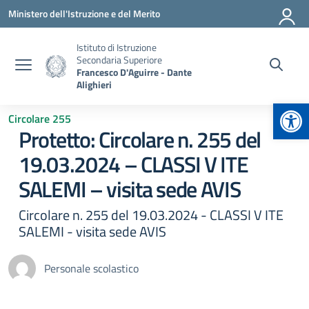
Vai ai contenuti
Vai al menu di navigazione
Vai al footer
Ministero dell'Istruzione e del Merito
Istituto di Istruzione
Secondaria Superiore
Francesco D'Aguirre - Dante
Alighieri
Apr
Circolare 255
Protetto: Circolare n. 255 del
19.03.2024 – CLASSI V ITE
SALEMI – visita sede AVIS
Circolare n. 255 del 19.03.2024 - CLASSI V ITE
SALEMI - visita sede AVIS
Personale scolastico