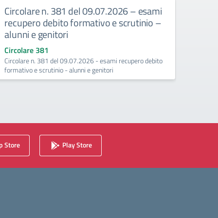
Circolare n. 381 del 09.07.2026 – esami
Circ
recupero debito formativo e scrutinio –
recup
alunni e genitori
25/
Circolare 381
Circo
Circolare n. 381 del 09.07.2026 - esami recupero debito
Esami 
formativo e scrutinio - alunni e genitori
(Conte
 Store
Play Store