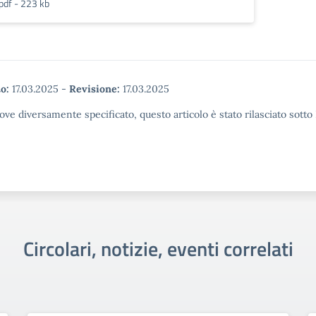
pdf - 223 kb
o:
17.03.2025
-
Revisione:
17.03.2025
ove diversamente specificato, questo articolo è stato rilasciato sott
Circolari, notizie, eventi correlati