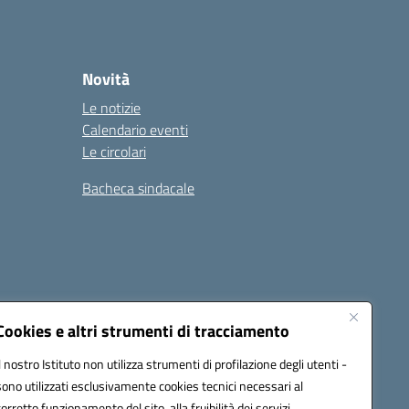
Novità
Le notizie
Calendario eventi
Le circolari
Bacheca sindacale
i
Seguici su:
Cookies e altri strumenti di tracciamento
Il nostro Istituto non utilizza strumenti di profilazione degli utenti -
sono utilizzati esclusivamente cookies tecnici necessari al
icata (PEC):
tpis002005@pec.istruzione.it
corretto funzionamento del sito, alla fruibilità dei servizi