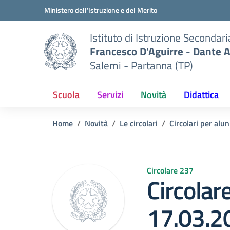
Vai ai contenuti
Vai al menu di navigazione
Vai al footer
Ministero dell'Istruzione e del Merito
Istituto di Istruzione Secondar
Francesco D'Aguirre - Dante A
Salemi - Partanna (TP)
Scuola
Servizi
Novità
Didattica
Home
Novità
Le circolari
Circolari per alun
Circolare 237
Circolar
17.03.2