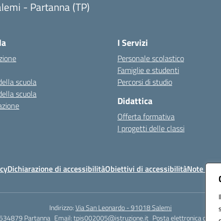
lemi - Partanna (TP)
Visita la pagina iniziale della scuola
la
I Servizi
zione
Personale scolastico
Famiglie e studenti
della scuola
Percorsi di studio
della scuola
Didattica
azione
Offerta formativa
I progetti delle classi
icy
Dichiarazione di accessibilità
Obiettivi di accessibilità
Note legal
Indirizzo:
Via San Leonardo - 91018 Salemi
534879 Partanna
Email:
tpis002005@istruzione.it
Posta elettronica certif