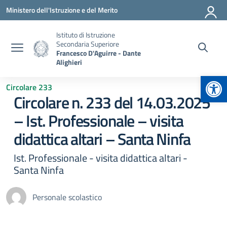
Vai ai contenuti
Vai al menu di navigazione
Vai al footer
Ministero dell'Istruzione e del Merito
Istituto di Istruzione
Secondaria Superiore
Francesco D'Aguirre - Dante
Alighieri
Apr
Circolare 233
Circolare n. 233 del 14.03.2025
– Ist. Professionale – visita
didattica altari – Santa Ninfa
Ist. Professionale - visita didattica altari -
Santa Ninfa
Personale scolastico