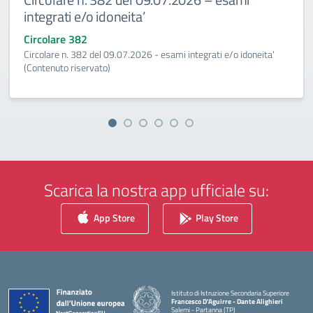
integrati e/o idoneita’
Circolare 382
Circolare n. 382 del 09.07.2026 - esami integrati e/o idoneita'
(Contenuto riservato)
Scarica la nostra app ufficiale su:
App Store
Play Store
Istituto di Istruzione Secondaria Superiore
Francesco D'Aguirre - Dante Alighieri
Salemi - Partanna (TP)