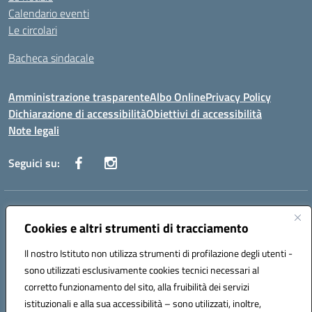
Calendario eventi
Le circolari
Bacheca sindacale
Amministrazione trasparente
Albo Online
Privacy Policy
Dichiarazione di accessibilità
Obiettivi di accessibilità
Note legali
Seguici su:
Indirizzo:
Via San Leonardo - 91018 Salemi
Centralino:
Cookies e altri strumenti di tracciamento
0924 534873 Salemi - 0924534879 Partanna
Email:
tpis002005@istruzione.it
Il nostro Istituto non utilizza strumenti di profilazione degli utenti -
Posta elettronica certificata (PEC):
tpis002005@pec.istruzione.it
sono utilizzati esclusivamente cookies tecnici necessari al
Codice fiscale: 90000320813
corretto funzionamento del sito, alla fruibilità dei servizi
Codice meccanografico:
TPIS002005
istituzionali e alla sua accessibilità – sono utilizzati, inoltre,