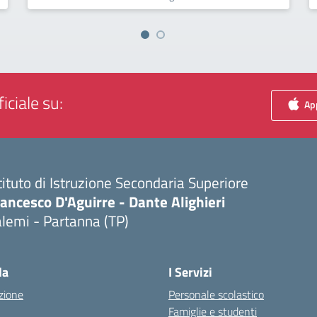
iciale su:
App
tituto di Istruzione Secondaria Superiore
ancesco D'Aguirre - Dante Alighieri
lemi - Partanna (TP)
Visita la pagina iniziale della scuola
la
I Servizi
zione
Personale scolastico
Famiglie e studenti