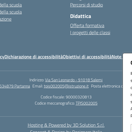
della scuola
Percorsi di studio
della scuola
Didattica
azione
Offerta formativa
I progetti delle classi
icy
Dichiarazione di accessibilità
Obiettivi di accessibilità
Note legal
Indirizzo:
Via San Leonardo - 91018 Salemi
534879 Partanna
Email:
tpis002005@istruzione.it
Posta elettronica certif
Codice fiscale: 90000320813
Codice meccanografico:
TPIS002005
Hosting & Powered by 3D Solution S.r.l.