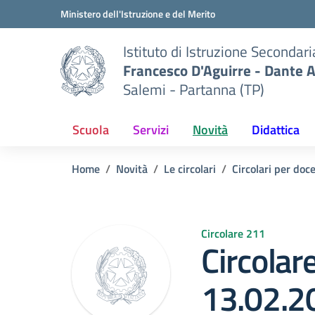
Vai ai contenuti
Vai al menu di navigazione
Vai al footer
Ministero dell'Istruzione e del Merito
Istituto di Istruzione Secondar
Francesco D'Aguirre - Dante A
Salemi - Partanna (TP)
Scuola
Servizi
Novità
Didattica
Home
Novità
Le circolari
Circolari per doc
Circolare 211
Circolar
13.02.2