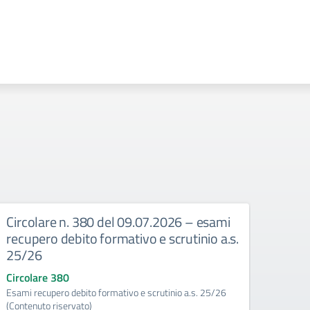
Circolare n. 380 del 09.07.2026 – esami
Circ
recupero debito formativo e scrutinio a.s.
Dispo
25/26
Circo
Circola
Circolare 380
eccede
Esami recupero debito formativo e scrutinio a.s. 25/26
(Contenuto riservato)