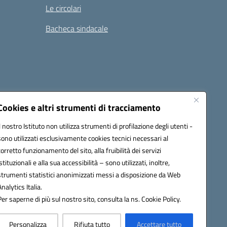
Le circolari
Bacheca sindacale
i
Seguici su:
Cookies e altri strumenti di tracciamento
Il nostro Istituto non utilizza strumenti di profilazione degli utenti -
sono utilizzati esclusivamente cookies tecnici necessari al
icata (PEC):
tpis002005@pec.istruzione.it
corretto funzionamento del sito, alla fruibilità dei servizi
istituzionali e alla sua accessibilità – sono utilizzati, inoltre,
strumenti statistici anonimizzati messi a disposizione da Web
Analytics Italia.
Per saperne di più sul nostro sito, consulta la ns. Cookie Policy.
Personalizza
Rifiuta tutto
Accettare tutto