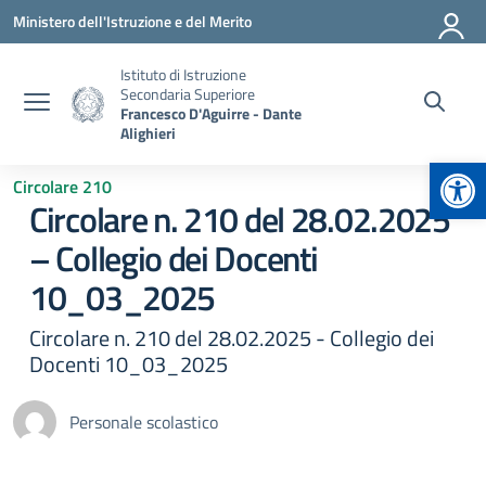
Vai ai contenuti
Vai al menu di navigazione
Vai al footer
Ministero dell'Istruzione e del Merito
Istituto di Istruzione
Secondaria Superiore
Francesco D'Aguirre - Dante
Alighieri
Apr
Circolare 210
Circolare n. 210 del 28.02.2025
– Collegio dei Docenti
10_03_2025
Circolare n. 210 del 28.02.2025 - Collegio dei
Docenti 10_03_2025
Personale scolastico