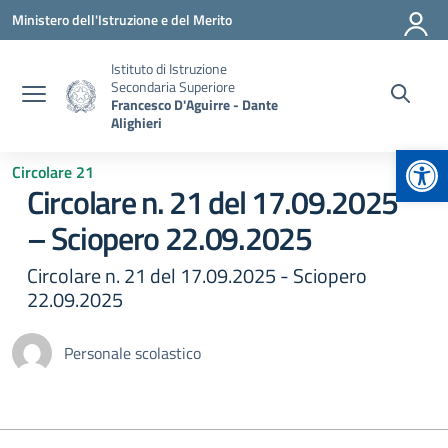
Vai ai contenuti
Vai al menu di navigazione
Vai al footer
Ministero dell'Istruzione e del Merito
Istituto di Istruzione
Secondaria Superiore
Francesco D'Aguirre - Dante
Alighieri
Apr
Circolare 21
Circolare n. 21 del 17.09.2025
– Sciopero 22.09.2025
Circolare n. 21 del 17.09.2025 - Sciopero
22.09.2025
Personale scolastico