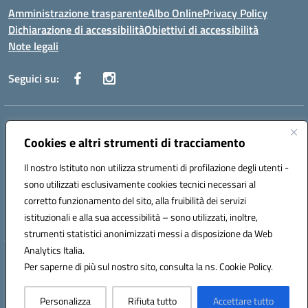
Amministrazione trasparente
Albo Online
Privacy Policy
Dichiarazione di accessibilità
Obiettivi di accessibilità
Note legali
Seguici su:
Indirizzo:
Via San Leonardo - 91018 Salemi
Centralino:
Cookies e altri strumenti di tracciamento
0924 534873 Salemi - 0924534879 Partanna
Email:
tpis002005@istruzione.it
Il nostro Istituto non utilizza strumenti di profilazione degli utenti -
Posta elettronica certificata (PEC):
tpis002005@pec.istruzione.it
sono utilizzati esclusivamente cookies tecnici necessari al
Codice fiscale: 90000320813
corretto funzionamento del sito, alla fruibilità dei servizi
Codice meccanografico:
TPIS002005
istituzionali e alla sua accessibilità – sono utilizzati, inoltre,
strumenti statistici anonimizzati messi a disposizione da Web
Analytics Italia.
Hosting & Powered by 3D Solution S.r.l.
Per saperne di più sul nostro sito, consulta la ns. Cookie Policy.
Concept & Design by Designers Italia
Personalizza
Rifiuta tutto
Accettare tutto