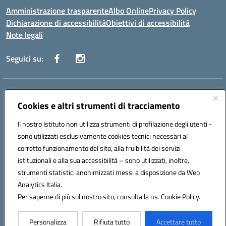
Amministrazione trasparente
Albo Online
Privacy Policy
Dichiarazione di accessibilità
Obiettivi di accessibilità
Note legali
Seguici su:
Indirizzo:
Via San Leonardo - 91018 Salemi
Centralino:
Cookies e altri strumenti di tracciamento
0924 534873 Salemi - 0924534879 Partanna
Email:
tpis002005@istruzione.it
Il nostro Istituto non utilizza strumenti di profilazione degli utenti -
Posta elettronica certificata (PEC):
tpis002005@pec.istruzione.it
sono utilizzati esclusivamente cookies tecnici necessari al
Codice fiscale: 90000320813
corretto funzionamento del sito, alla fruibilità dei servizi
Codice meccanografico:
TPIS002005
istituzionali e alla sua accessibilità – sono utilizzati, inoltre,
strumenti statistici anonimizzati messi a disposizione da Web
Analytics Italia.
Hosting & Powered by 3D Solution S.r.l.
Per saperne di più sul nostro sito, consulta la ns. Cookie Policy.
Concept & Design by Designers Italia
Personalizza
Rifiuta tutto
Accettare tutto