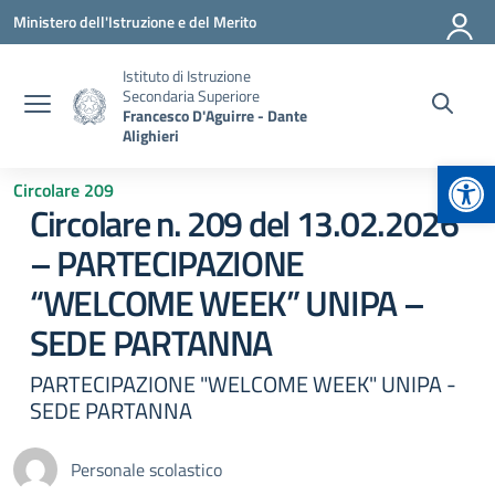
Vai ai contenuti
Vai al menu di navigazione
Vai al footer
Ministero dell'Istruzione e del Merito
Istituto di Istruzione
Secondaria Superiore
Francesco D'Aguirre - Dante
Alighieri
Apr
Circolare 209
Circolare n. 209 del 13.02.2026
– PARTECIPAZIONE
“WELCOME WEEK” UNIPA –
SEDE PARTANNA
PARTECIPAZIONE "WELCOME WEEK" UNIPA -
SEDE PARTANNA
Personale scolastico