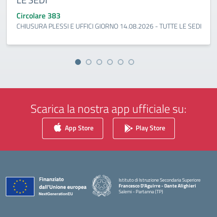
Circolare 383
CHIUSURA PLESSI E UFFICI GIORNO 14.08.2026 - TUTTE LE SEDI
Scarica la nostra app ufficiale su:
App Store
Play Store
Istituto di Istruzione Secondaria Superiore
Francesco D'Aguirre - Dante Alighieri
Salemi - Partanna (TP)
— Visita la pagina iniziale della scuola