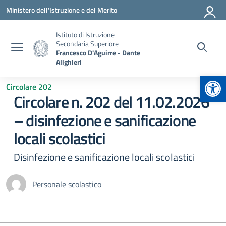
Vai ai contenuti
Vai al menu di navigazione
Vai al footer
Ministero dell'Istruzione e del Merito
Istituto di Istruzione
Secondaria Superiore
Francesco D'Aguirre - Dante
Alighieri
Apr
Circolare 202
Circolare n. 202 del 11.02.2026
– disinfezione e sanificazione
locali scolastici
Disinfezione e sanificazione locali scolastici
Personale scolastico