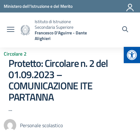
Vai ai contenuti
Vai al menu di navigazione
Vai al footer
Ministero dell'Istruzione e del Merito
Istituto di Istruzione
Secondaria Superiore
Francesco D'Aguirre - Dante
Alighieri
Apr
Circolare 2
Protetto: Circolare n. 2 del
01.09.2023 –
COMUNICAZIONE ITE
PARTANNA
...
Personale scolastico