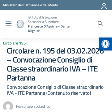
Vai ai contenuti
Vai al menu di navigazione
Vai al footer
Ministero dell'Istruzione e del Merito
Istituto di Istruzione
Secondaria Superiore
Francesco D'Aguirre - Dante
Alighieri
Apr
Circolare 195
Circolare n. 195 del 03.02.2026
– Convocazione Consiglio di
Classe straordinario IVA – ITE
Partanna
Convocazione Consiglio di Classe straordinario
IVA - ITE Partanna (Contenuto riservato)
Personale scolastico