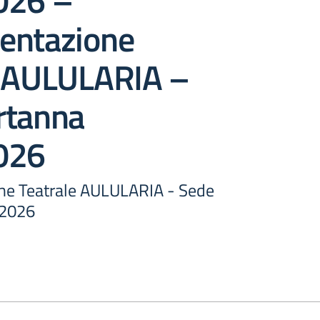
026 –
entazione
e AULULARIA –
rtanna
026
ne Teatrale AULULARIA - Sede
.2026