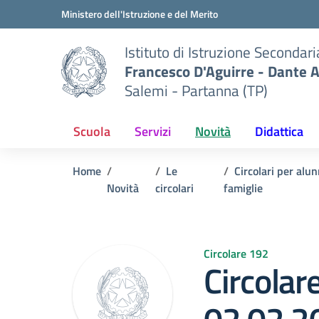
Vai ai contenuti
Vai al menu di navigazione
Vai al footer
Ministero dell'Istruzione e del Merito
Istituto di Istruzione Secondar
Francesco D'Aguirre - Dante A
Salemi - Partanna (TP)
Scuola
Servizi
Novità
Didattica
Home
Le
Circolari per alun
Novità
circolari
famiglie
Circolare 192
Circolar