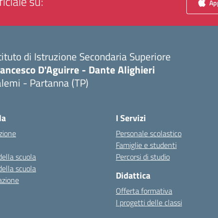
iciale su:
App
tituto di Istruzione Secondaria Superiore
ancesco D'Aguirre - Dante Alighieri
lemi - Partanna (TP)
Visita la pagina iniziale della scuola
la
I Servizi
zione
Personale scolastico
Famiglie e studenti
della scuola
Percorsi di studio
della scuola
Didattica
azione
Offerta formativa
I progetti delle classi