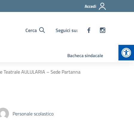
Accedi
Cerca
Seguici su:
Apr
Bacheca sindacale
one Teatrale AULULARIA – Sede Partanna
Personale scolastico