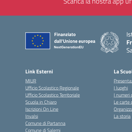
Scarica la nostra app uff
Is
Fr
Sa
— 
Link Esterni
La Scuo
MIUR
Presenta
Ufficio Scolastico Regionale
I luoghi
Ufficio Scolastico Territoriale
I numeri 
Scuola in Chiaro
Le carte 
Iscrizioni On Line
Organizz
Invalsi
La storia
Comune di Partanna
Comune di Salemi