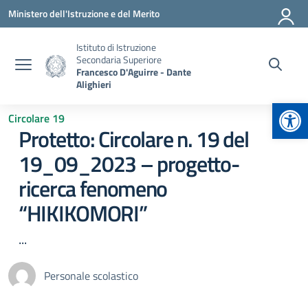
Vai ai contenuti
Vai al menu di navigazione
Vai al footer
Ministero dell'Istruzione e del Merito
Istituto di Istruzione
Secondaria Superiore
Francesco D'Aguirre - Dante
Alighieri
Apr
Circolare 19
Protetto: Circolare n. 19 del
19_09_2023 – progetto-
ricerca fenomeno
“HIKIKOMORI”
...
Personale scolastico