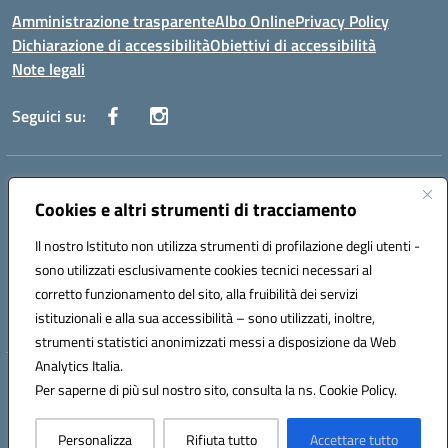
Amministrazione trasparente
Albo Online
Privacy Policy
Dichiarazione di accessibilità
Obiettivi di accessibilità
Note legali
Seguici su:
Indirizzo:
Via San Leonardo - 91018 Salemi
Centralino:
Cookies e altri strumenti di tracciamento
0924 534873 Salemi - 0924534879 Partanna
Email:
tpis002005@istruzione.it
Il nostro Istituto non utilizza strumenti di profilazione degli utenti -
Posta elettronica certificata (PEC):
tpis002005@pec.istruzione.it
sono utilizzati esclusivamente cookies tecnici necessari al
Codice fiscale: 90000320813
corretto funzionamento del sito, alla fruibilità dei servizi
Codice meccanografico:
TPIS002005
istituzionali e alla sua accessibilità – sono utilizzati, inoltre,
strumenti statistici anonimizzati messi a disposizione da Web
Analytics Italia.
Hosting & Powered by 3D Solution S.r.l.
Per saperne di più sul nostro sito, consulta la ns. Cookie Policy.
Concept & Design by Designers Italia
Personalizza
Rifiuta tutto
Accettare tutto