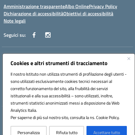
Amministrazione trasparente
Albo Online
Privacy Policy
Dichiarazione di accessibilità
Obiettivi di accessibilità
Note legali
Seguici su:
Indirizzo:
Via San Leonardo - 91018 Salemi
Centralino:
Cookies e altri strumenti di tracciamento
0924 534873 Salemi - 0924534879 Partanna
Email:
tpis002005@istruzione.it
Il nostro Istituto non utilizza strumenti di profilazione degli utenti -
Posta elettronica certificata (PEC):
tpis002005@pec.istruzione.it
sono utilizzati esclusivamente cookies tecnici necessari al
Codice fiscale: 90000320813
corretto funzionamento del sito, alla fruibilità dei servizi
Codice meccanografico:
TPIS002005
istituzionali e alla sua accessibilità – sono utilizzati, inoltre,
strumenti statistici anonimizzati messi a disposizione da Web
Analytics Italia.
Hosting & Powered by 3D Solution S.r.l.
Per saperne di più sul nostro sito, consulta la ns. Cookie Policy.
Concept & Design by Designers Italia
Personalizza
Rifiuta tutto
Accettare tutto