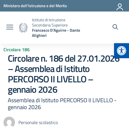
Vai ai contenuti
Vai al menu di navigazione
Vai al footer
Ministero dell'Istruzione e del Merito
Istituto di Istruzione
Secondaria Superiore
Francesco D'Aguirre - Dante
Alighieri
Apr
Circolare 186
Circolare n. 186 del 27.01.2026
– Assemblea di Istituto
PERCORSO II LIVELLO –
gennaio 2026
Assemblea di Istituto PERCORSO II LIVELLO -
gennaio 2026
Personale scolastico