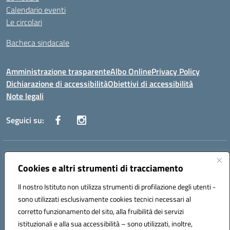
Calendario eventi
Le circolari
Bacheca sindacale
Amministrazione trasparente
Albo Online
Privacy Policy
Dichiarazione di accessibilità
Obiettivi di accessibilità
Note legali
Seguici su:
Indirizzo:
Via San Leonardo - 91018 Salemi
Centralino:
Cookies e altri strumenti di tracciamento
0924 534873 Salemi - 0924534879 Partanna
Email:
tpis002005@istruzione.it
Il nostro Istituto non utilizza strumenti di profilazione degli utenti -
Posta elettronica certificata (PEC):
tpis002005@pec.istruzione.it
sono utilizzati esclusivamente cookies tecnici necessari al
Codice fiscale: 90000320813
corretto funzionamento del sito, alla fruibilità dei servizi
Codice meccanografico:
TPIS002005
istituzionali e alla sua accessibilità – sono utilizzati, inoltre,