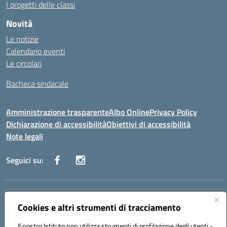
I progetti delle classi
Novità
Le notizie
Calendario eventi
Le circolari
Bacheca sindacale
Amministrazione trasparente
Albo Online
Privacy Policy
Dichiarazione di accessibilità
Obiettivi di accessibilità
Note legali
Seguici su:
Indirizzo:
Via San Leonardo - 91018 Salemi
Centralino:
Cookies e altri strumenti di tracciamento
0924 534873 Salemi - 0924534879 Partanna
Email:
tpis002005@istruzione.it
Il nostro Istituto non utilizza strumenti di profilazione degli utenti -