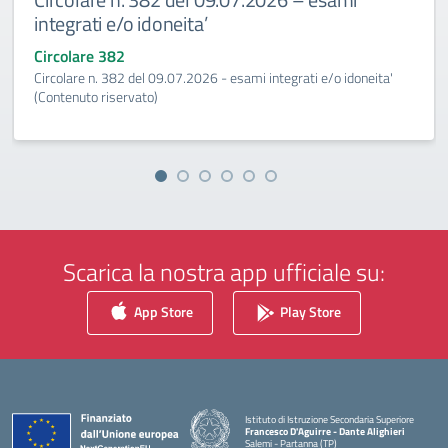
integrati e/o idoneita’
Circolare 382
Circolare n. 382 del 09.07.2026 - esami integrati e/o idoneita'
(Contenuto riservato)
Scarica la nostra app ufficiale su:
App Store
Play Store
Istituto di Istruzione Secondaria Superiore
Francesco D'Aguirre - Dante Alighieri
Salemi - Partanna (TP)