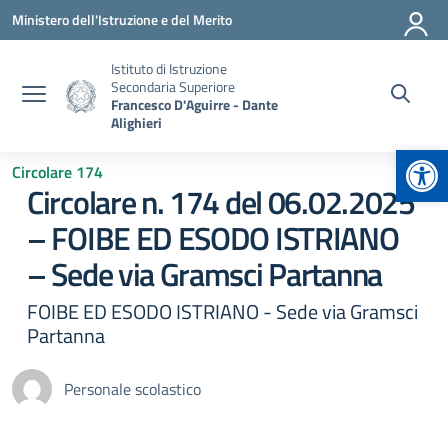
Vai ai contenuti
Vai al menu di navigazione
Vai al footer
Ministero dell'Istruzione e del Merito
Istituto di Istruzione
Secondaria Superiore
Francesco D'Aguirre - Dante
Alighieri
Apr
Circolare 174
Circolare n. 174 del 06.02.2025
– FOIBE ED ESODO ISTRIANO
– Sede via Gramsci Partanna
FOIBE ED ESODO ISTRIANO - Sede via Gramsci
Partanna
Personale scolastico