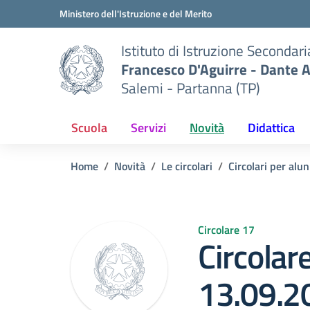
Vai ai contenuti
Vai al menu di navigazione
Vai al footer
Ministero dell'Istruzione e del Merito
Istituto di Istruzione Secondar
Francesco D'Aguirre - Dante A
Salemi - Partanna (TP)
Scuola
Servizi
Novità
Didattica
Home
Novità
Le circolari
Circolari per alun
Circolare 17
Circolare
13.09.2