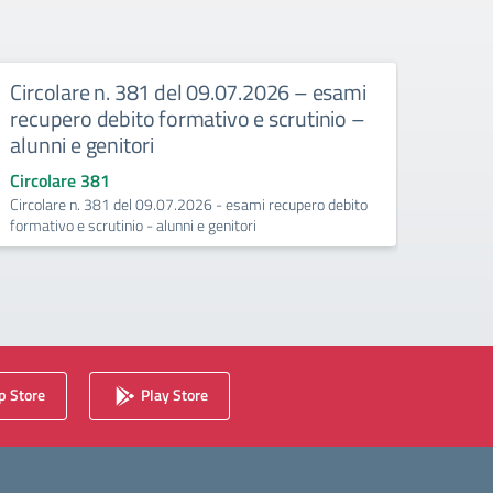
Circolare n. 381 del 09.07.2026 – esami
Circ
recupero debito formativo e scrutinio –
recup
alunni e genitori
25/
Circolare 381
Circo
Circolare n. 381 del 09.07.2026 - esami recupero debito
Esami 
formativo e scrutinio - alunni e genitori
(Conte
 Store
Play Store