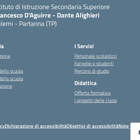
tituto di Istruzione Secondaria Superiore
ancesco D'Aguirre - Dante Alighieri
lemi - Partanna (TP)
Visita la pagina iniziale della scuola
la
I Servizi
zione
Personale scolastico
Famiglie e studenti
della scuola
Percorsi di studio
della scuola
Didattica
azione
Offerta formativa
I progetti delle classi
icy
Dichiarazione di accessibilità
Obiettivi di accessibilità
Note legal