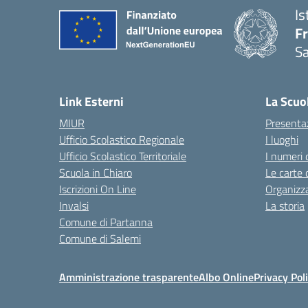
Is
Fr
Sa
— 
Link Esterni
La Scuo
MIUR
Presenta
Ufficio Scolastico Regionale
I luoghi
Ufficio Scolastico Territoriale
I numeri 
Scuola in Chiaro
Le carte 
Iscrizioni On Line
Organizz
Invalsi
La storia
Comune di Partanna
Comune di Salemi
Amministrazione trasparente
Albo Online
Privacy Pol