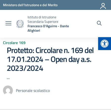
Vai ai contenuti
Vai al menu di navigazione
Vai al footer
Ministero dell'Istruzione e del Merito
Istituto di Istruzione
Secondaria Superiore
Francesco D'Aguirre - Dante
Alighieri
Apr
Circolare 169
Protetto: Circolare n. 169 del
17.01.2024 – Open day a.s.
2023/2024
...
Personale scolastico