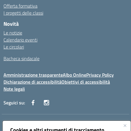
Offerta formativa
I progetti delle classi
Novità
Le notizie
Calendario eventi
Le circolari
Bacheca sindacale
Amministrazione trasparente
Albo Online
Privacy Policy
Dichiarazione di accessibilità
Obiettivi di accessibilità
Note legali
Seguici su:
Indirizzo:
Via San Leonardo - 91018 Salemi
Centralino:
Cookies e altri strumenti di tracciamento
0924 534873 Salemi - 0924534879 Partanna