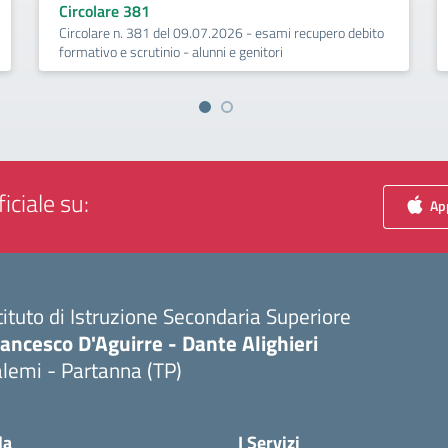
Circolare 381
Circolare n. 381 del 09.07.2026 - esami recupero debito
formativo e scrutinio - alunni e genitori
iciale su:
App
tituto di Istruzione Secondaria Superiore
ancesco D'Aguirre - Dante Alighieri
lemi - Partanna (TP)
Visita la pagina iniziale della scuola
la
I Servizi