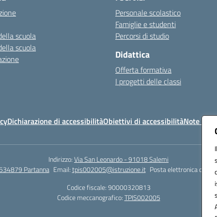
zione
Personale scolastico
Famiglie e studenti
della scuola
Percorsi di studio
della scuola
Didattica
azione
Offerta formativa
I progetti delle classi
icy
Dichiarazione di accessibilità
Obiettivi di accessibilità
Note legal
Indirizzo:
Via San Leonardo - 91018 Salemi
534879 Partanna
Email:
tpis002005@istruzione.it
Posta elettronica certif
Codice fiscale: 90000320813
Codice meccanografico:
TPIS002005