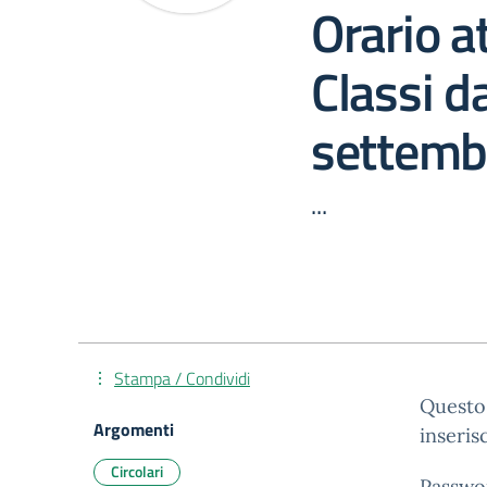
Orario at
Classi d
settemb
...
Stampa / Condividi
Questo 
Argomenti
inseris
Circolari
Passwo