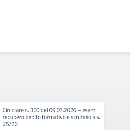
Circolare n. 380 del 09.07.2026 – esami
Circ
recupero debito formativo e scrutinio a.s.
Dispo
25/26
Circo