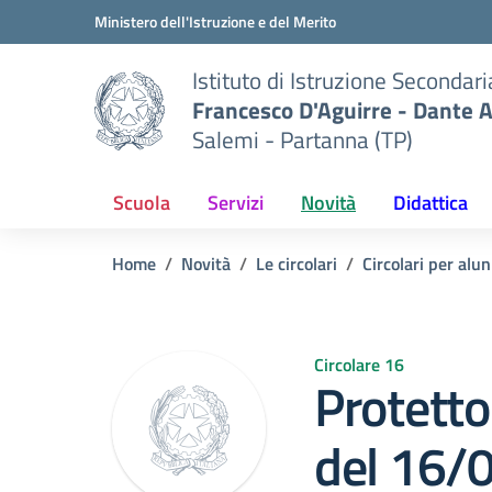
Vai ai contenuti
Vai al menu di navigazione
Vai al footer
Ministero dell'Istruzione e del Merito
Istituto di Istruzione Secondar
Francesco D'Aguirre - Dante A
Salemi - Partanna (TP)
Scuola
Servizi
Novità
Didattica
Home
Novità
Le circolari
Circolari per alun
Circolare 16
Protetto
del 16/