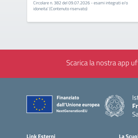
Circolare n. 382 del 09.07.2026 - esami integrati e/o
idoneita' (Contenuto riservato)
Scarica la nostra app uff
Is
Fr
Sa
— 
Link Esterni
La Scuo