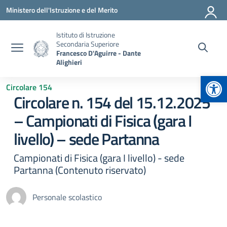
Vai ai contenuti
Vai al menu di navigazione
Vai al footer
Ministero dell'Istruzione e del Merito
Istituto di Istruzione
Secondaria Superiore
Francesco D'Aguirre - Dante
Alighieri
Apr
Circolare 154
Circolare n. 154 del 15.12.2025
– Campionati di Fisica (gara I
livello) – sede Partanna
Campionati di Fisica (gara I livello) - sede
Partanna (Contenuto riservato)
Personale scolastico