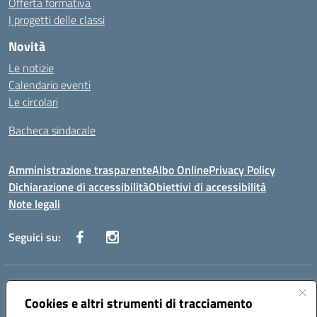
Offerta formativa
I progetti delle classi
Novità
Le notizie
Calendario eventi
Le circolari
Bacheca sindacale
Amministrazione trasparente
Albo Online
Privacy Policy
Dichiarazione di accessibilità
Obiettivi di accessibilità
Note legali
Seguici su:
Indirizzo:
Via San Leonardo - 91018 Salemi
Centralino:
Cookies e altri strumenti di tracciamento
0924 534873 Salemi - 0924534879 Partanna
Email:
tpis002005@istruzione.it