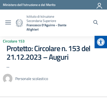
Vai ai contenuti
Vai al menu di navigazione
Vai al footer
Ministero dell'Istruzione e del Merito
Istituto di Istruzione
Secondaria Superiore
Francesco D'Aguirre - Dante
Alighieri
Apr
Circolare 153
Protetto: Circolare n. 153 del
21.12.2023 – Auguri
...
Personale scolastico