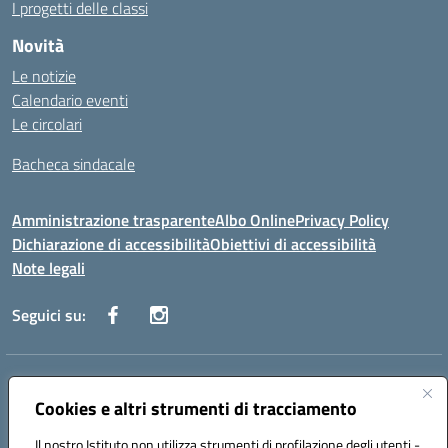
I progetti delle classi
Novità
Le notizie
Calendario eventi
Le circolari
Bacheca sindacale
Amministrazione trasparente
Albo Online
Privacy Policy
Dichiarazione di accessibilità
Obiettivi di accessibilità
Note legali
Seguici su:
Indirizzo:
Via San Leonardo - 91018 Salemi
Centralino:
Cookies e altri strumenti di tracciamento
0924 534873 Salemi - 0924534879 Partanna
Email:
tpis002005@istruzione.it
Il nostro Istituto non utilizza strumenti di profilazione degli utenti -
Posta elettronica certificata (PEC):
tpis002005@pec.istruzione.it