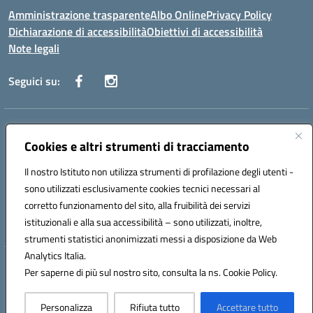
Amministrazione trasparente
Albo Online
Privacy Policy
Dichiarazione di accessibilità
Obiettivi di accessibilità
Note legali
Seguici su:
Indirizzo:
Via San Leonardo - 91018 Salemi
Centralino:
Cookies e altri strumenti di tracciamento
0924 534873 Salemi - 0924534879 Partanna
Email:
tpis002005@istruzione.it
Il nostro Istituto non utilizza strumenti di profilazione degli utenti -
Posta elettronica certificata (PEC):
tpis002005@pec.istruzione.it
sono utilizzati esclusivamente cookies tecnici necessari al
Codice fiscale: 90000320813
corretto funzionamento del sito, alla fruibilità dei servizi
Codice meccanografico:
TPIS002005
istituzionali e alla sua accessibilità – sono utilizzati, inoltre,
strumenti statistici anonimizzati messi a disposizione da Web
Analytics Italia.
Hosting & Powered by 3D Solution S.r.l.
Per saperne di più sul nostro sito, consulta la ns. Cookie Policy.
Concept & Design by Designers Italia
Personalizza
Rifiuta tutto
Accettare tutto