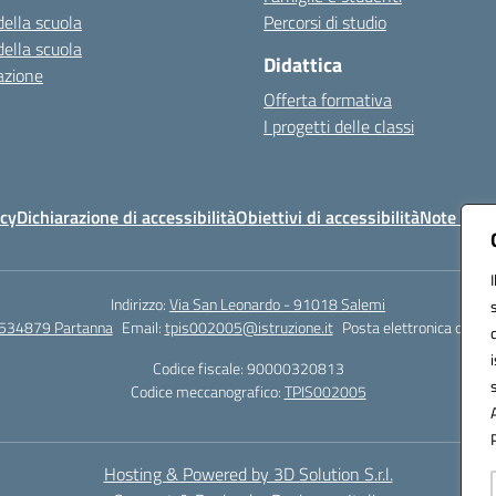
della scuola
Percorsi di studio
della scuola
Didattica
azione
Offerta formativa
I progetti delle classi
icy
Dichiarazione di accessibilità
Obiettivi di accessibilità
Note legal
Indirizzo:
Via San Leonardo - 91018 Salemi
534879 Partanna
Email:
tpis002005@istruzione.it
Posta elettronica certif
Codice fiscale: 90000320813
Codice meccanografico:
TPIS002005
Hosting & Powered by 3D Solution S.r.l.