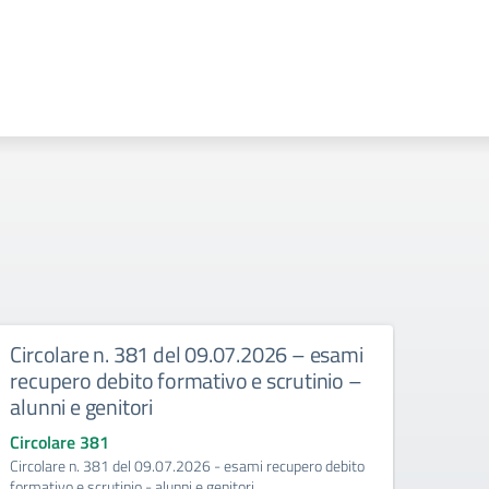
Circolare n. 381 del 09.07.2026 – esami
Circ
recupero debito formativo e scrutinio –
recup
alunni e genitori
25/
Circolare 381
Circo
Circolare n. 381 del 09.07.2026 - esami recupero debito
Esami 
formativo e scrutinio - alunni e genitori
(Conte