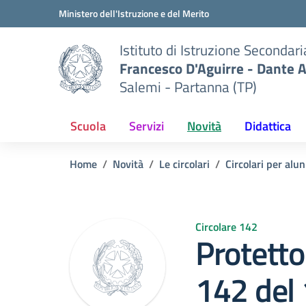
Vai ai contenuti
Vai al menu di navigazione
Vai al footer
Ministero dell'Istruzione e del Merito
Istituto di Istruzione Secondar
Francesco D'Aguirre - Dante A
Salemi - Partanna (TP)
Scuola
Servizi
Novità
Didattica
Home
Novità
Le circolari
Circolari per alun
Circolare 142
Protetto:
142 del