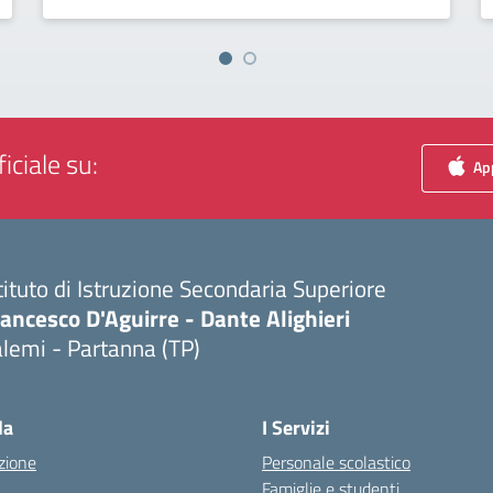
iciale su:
App
tituto di Istruzione Secondaria Superiore
ancesco D'Aguirre - Dante Alighieri
lemi - Partanna (TP)
Visita la pagina iniziale della scuola
la
I Servizi
zione
Personale scolastico
Famiglie e studenti