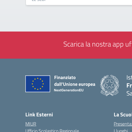
Scarica la nostra app uff
Is
Fr
Sa
— 
Link Esterni
La Scuo
MIUR
Presenta
Ufficio Scolastico Regionale
I luoghi