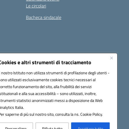
Le circolari
Bacheca sindacale
i
Seguici su:
Cookies e altri strumenti di tracciamento
Il nostro Istituto non utilizza strumenti di profilazione degli utenti -
sono utilizzati esclusivamente cookies tecnici necessari al
icata (PEC):
tpis002005@pec.istruzione.it
corretto funzionamento del sito, alla fruibilità dei servizi
istituzionali e alla sua accessibilità – sono utilizzati, inoltre,
strumenti statistici anonimizzati messi a disposizione da Web
Analytics Italia.
Per saperne di più sul nostro sito, consulta la ns. Cookie Policy.
Personalizza
Rifiuta tutto
Accettare tutto