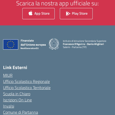
Scarica la nostra app ufficiale su:
App Store
Play Store
Istituto di Istruzione Secondaria Superiore
Francesco D'Aguirre - Dante Alighieri
Salemi - Partanna (TP)
— Visita la pagina iniziale della scuola
Link Esterni
MIUR
Ufficio Scolastico Regionale
Ufficio Scolastico Territoriale
Scuola in Chiaro
Iscrizioni On Line
Invalsi
Comune di Partanna