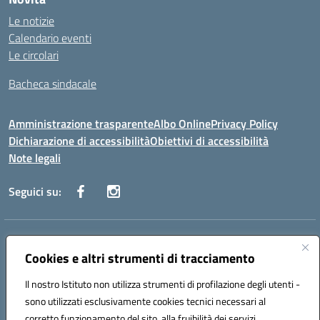
Le notizie
Calendario eventi
Le circolari
Bacheca sindacale
Amministrazione trasparente
Albo Online
Privacy Policy
Dichiarazione di accessibilità
Obiettivi di accessibilità
Note legali
Seguici su:
Indirizzo:
Via San Leonardo - 91018 Salemi
Centralino:
Cookies e altri strumenti di tracciamento
0924 534873 Salemi - 0924534879 Partanna
Email:
tpis002005@istruzione.it
Il nostro Istituto non utilizza strumenti di profilazione degli utenti -
Posta elettronica certificata (PEC):
tpis002005@pec.istruzione.it
sono utilizzati esclusivamente cookies tecnici necessari al
Codice fiscale: 90000320813
corretto funzionamento del sito, alla fruibilità dei servizi