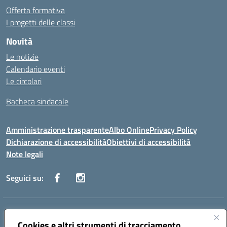
Offerta formativa
I progetti delle classi
Novità
Le notizie
Calendario eventi
Le circolari
Bacheca sindacale
Amministrazione trasparente
Albo Online
Privacy Policy
Dichiarazione di accessibilità
Obiettivi di accessibilità
Note legali
Seguici su:
Indirizzo:
Via San Leonardo - 91018 Salemi
Centralino:
Cookies e altri strumenti di tracciamento
0924 534873 Salemi - 0924534879 Partanna