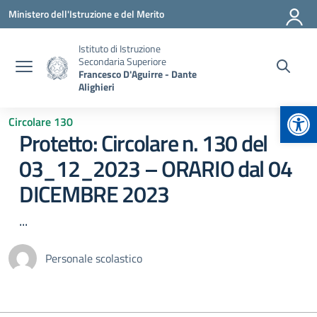
Vai ai contenuti
Vai al menu di navigazione
Vai al footer
Ministero dell'Istruzione e del Merito
Istituto di Istruzione
Secondaria Superiore
Francesco D'Aguirre - Dante
Alighieri
Apr
Circolare 130
Protetto: Circolare n. 130 del
03_12_2023 – ORARIO dal 04
DICEMBRE 2023
...
Personale scolastico