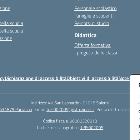
zione
Personale scolastico
Famiglie e studenti
della scuola
Percorsi di studio
della scuola
Didattica
azione
Offerta formativa
I progetti delle classi
icy
Dichiarazione di accessibilità
Obiettivi di accessibilità
Note legal
Indirizzo:
Via San Leonardo - 91018 Salemi
534879 Partanna
Email:
tpis002005@istruzione.it
Posta elettronica certif
Codice fiscale: 90000320813
Codice meccanografico:
TPIS002005