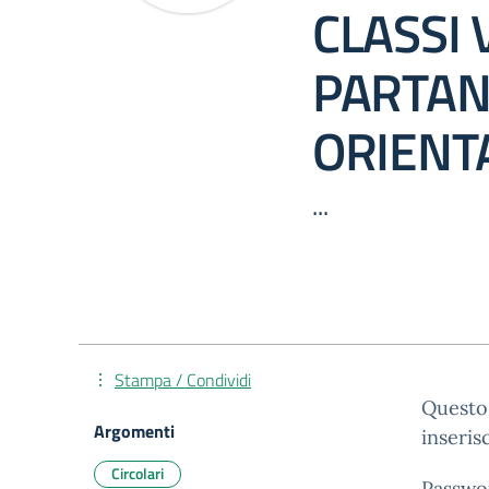
CLASSI 
PARTANN
ORIENT
...
Stampa / Condividi
Questo 
Argomenti
inseris
Circolari
Passwo