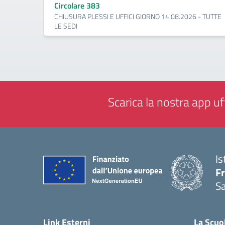
Circolare 383
CHIUSURA PLESSI E UFFICI GIORNO 14.08.2026 - TUTTE
LE SEDI
Scarica la nostra app uff
Is
Fr
Sa
— 
Link Esterni
La Scuo