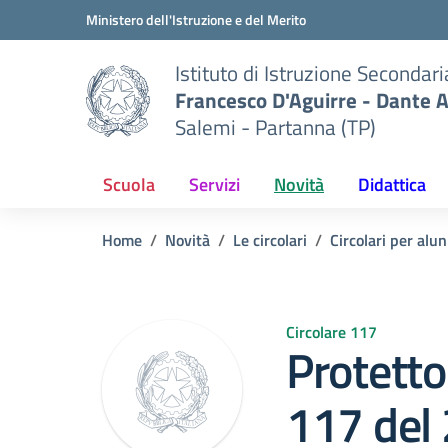
Vai ai contenuti
Vai al menu di navigazione
Vai al footer
Ministero dell'Istruzione e del Merito
Istituto di Istruzione Secondar
Francesco D'Aguirre - Dante A
Salemi - Partanna (TP)
Scuola
Servizi
Novità
Didattica
Home
Novità
Le circolari
Circolari per alun
Circolare 117
Protetto:
117 del