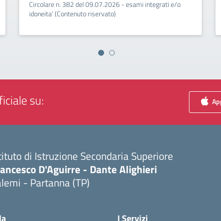
Circolare n. 382 del 09.07.2026 - esami integrati e/o
idoneita' (Contenuto riservato)
iciale su:
App
tituto di Istruzione Secondaria Superiore
ancesco D'Aguirre - Dante Alighieri
lemi - Partanna (TP)
Visita la pagina iniziale della scuola
la
I Servizi