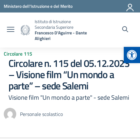
Vai ai contenuti
Vai al menu di navigazione
Vai al footer
Ministero dell'Istruzione e del Merito
Istituto di Istruzione
Secondaria Superiore
Francesco D'Aguirre - Dante
Alighieri
Apr
Circolare 115
Circolare n. 115 del 05.12.2023
– Visione film “Un mondo a
parte” – sede Salemi
Visione film "Un mondo a parte" - sede Salemi
Personale scolastico