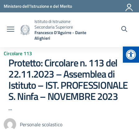
Vai ai contenuti
Vai al menu di navigazione
Vai al footer
Ministero dell'Istruzione e del Merito
Istituto di Istruzione
Secondaria Superiore
Francesco D'Aguirre - Dante
Alighieri
Apr
Circolare 113
Protetto: Circolare n. 113 del
22.11.2023 – Assemblea di
Istituto – IST. PROFESSIONALE
S. Ninfa – NOVEMBRE 2023
...
Personale scolastico