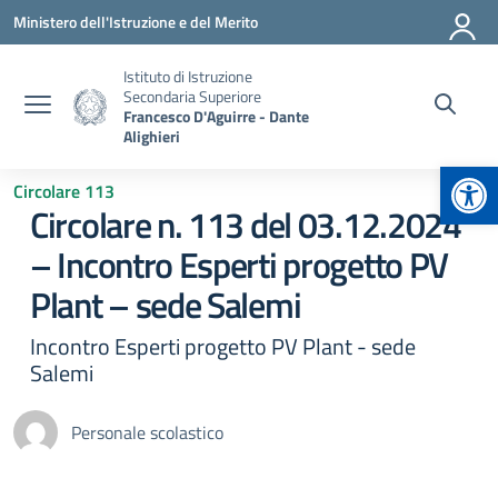
Vai ai contenuti
Vai al menu di navigazione
Vai al footer
Ministero dell'Istruzione e del Merito
Istituto di Istruzione
Secondaria Superiore
Francesco D'Aguirre - Dante
Alighieri
Apr
Circolare 113
Circolare n. 113 del 03.12.2024
– Incontro Esperti progetto PV
Plant – sede Salemi
Incontro Esperti progetto PV Plant - sede
Salemi
Personale scolastico