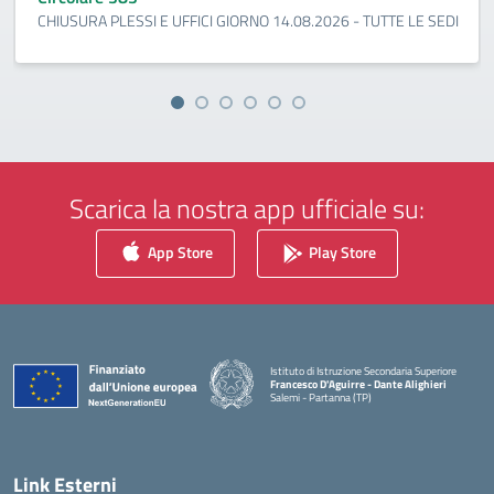
CHIUSURA PLESSI E UFFICI GIORNO 14.08.2026 - TUTTE LE SEDI
Scarica la nostra app ufficiale su:
App Store
Play Store
Istituto di Istruzione Secondaria Superiore
Francesco D'Aguirre - Dante Alighieri
Salemi - Partanna (TP)
— Visita la pagina iniziale della scuola
Link Esterni