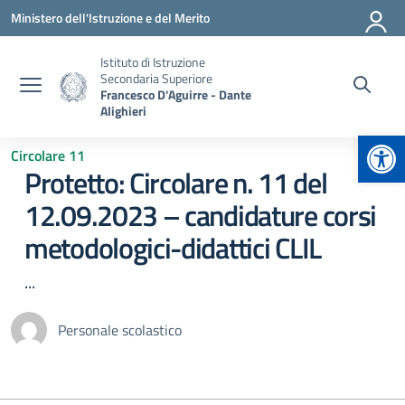
Vai ai contenuti
Vai al menu di navigazione
Vai al footer
Ministero dell'Istruzione e del Merito
Istituto di Istruzione
Secondaria Superiore
Francesco D'Aguirre - Dante
Alighieri
Apr
Circolare 11
Protetto: Circolare n. 11 del
12.09.2023 – candidature corsi
metodologici-didattici CLIL
...
Personale scolastico