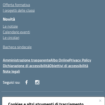
Offerta formativa
I progetti delle classi
Novità
Le notizie
Calendario eventi
Le circolari
Bacheca sindacale
Amministrazione trasparente
Albo Online
Privacy Policy
Dichiarazione di accessibilità
Obiettivi di accessibilità
Note legali
Seguici su:
Indirizzo:
Via San Leonardo - 91018 Salemi
Centralino:
Cookies e altri strumenti di tracciamento
0924 534873 Salemi - 0924534879 Partanna