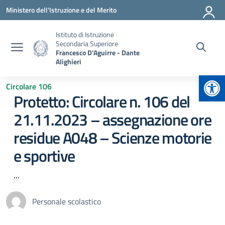
Vai ai contenuti
Vai al menu di navigazione
Vai al footer
Ministero dell'Istruzione e del Merito
Istituto di Istruzione
Secondaria Superiore
Francesco D'Aguirre - Dante
Alighieri
Apr
Circolare 106
Protetto: Circolare n. 106 del
21.11.2023 – assegnazione ore
residue A048 – Scienze motorie
e sportive
...
Personale scolastico