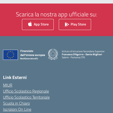
Scarica la nostra app ufficiale su:
App Store
Play Store
Istituto di Istruzione Secondaria Superiore
Francesco D'Aguirre - Dante Alighieri
Salemi - Partanna (TP)
— Visita la pagina iniziale della scuola
Link Esterni
MIUR
Ufficio Scolastico Regionale
Ufficio Scolastico Territoriale
Scuola in Chiaro
Iscrizioni On Line