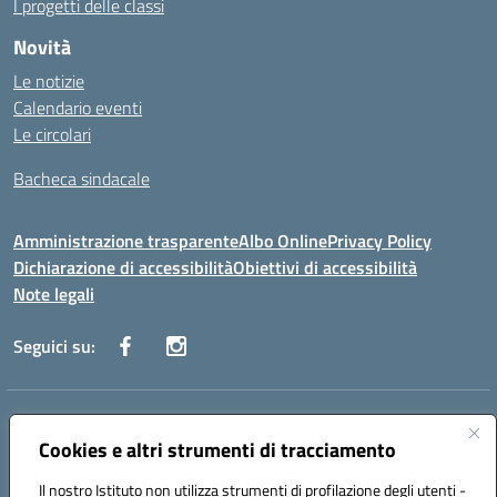
I progetti delle classi
Novità
Le notizie
Calendario eventi
Le circolari
Bacheca sindacale
Amministrazione trasparente
Albo Online
Privacy Policy
Dichiarazione di accessibilità
Obiettivi di accessibilità
Note legali
Seguici su:
Indirizzo:
Via San Leonardo - 91018 Salemi
Centralino:
Cookies e altri strumenti di tracciamento
0924 534873 Salemi - 0924534879 Partanna
Email:
tpis002005@istruzione.it
Il nostro Istituto non utilizza strumenti di profilazione degli utenti -
Posta elettronica certificata (PEC):
tpis002005@pec.istruzione.it