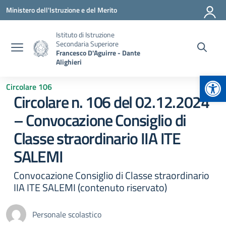
Vai ai contenuti
Vai al menu di navigazione
Vai al footer
Ministero dell'Istruzione e del Merito
Istituto di Istruzione
Secondaria Superiore
Francesco D'Aguirre - Dante
Alighieri
Apr
Circolare 106
Circolare n. 106 del 02.12.2024
– Convocazione Consiglio di
Classe straordinario IIA ITE
SALEMI
Convocazione Consiglio di Classe straordinario
IIA ITE SALEMI (contenuto riservato)
Personale scolastico