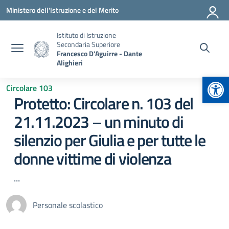
Vai ai contenuti
Vai al menu di navigazione
Vai al footer
Ministero dell'Istruzione e del Merito
Istituto di Istruzione
Secondaria Superiore
Francesco D'Aguirre - Dante
Alighieri
Apr
Circolare 103
Protetto: Circolare n. 103 del
21.11.2023 – un minuto di
silenzio per Giulia e per tutte le
donne vittime di violenza
...
Personale scolastico